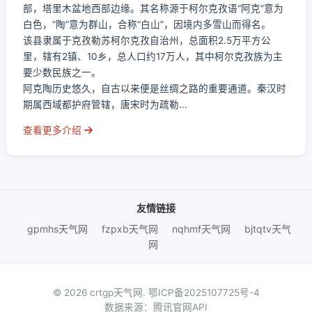
部，塔里木盆地西部边缘。其名称源于柯尔克孜语“阿克”意为
白色，“陶”意为群山，合称“白山”，因境内多雪山而得名。
该县隶属于克孜勒苏柯尔克孜自治州，总面积2.5万平方公
里，辖有2镇、10乡，总人口约17万人，其中柯尔克孜族为主
要少数民族之一。
阿克陶历史悠久，自古以来便是丝绸之路的重要通道。秦汉时
期属西域都护府管辖，唐宋时为疏勒...
查看更多介绍
友情链接
gpmhs天气网
fzpxb天气网
nqhmf天气网
bjtqtv天气
网
© 2026 crtgp天气网.
鄂ICP备2025107725号-4
数据来源：腾讯官网API