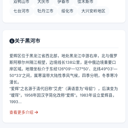
双鸭山市
大庆市
伊春市
佳木斯市
七台河市
牡丹江市
绥化市
大兴安岭地区
关于黑河市
爱辉区位于黑龙江省西北部，地处黑龙江中游右岸，北与俄罗
斯阿穆尔州隔江相望，边境线长138公里，是中俄边境重要口
岸区域。地理坐标介于东经126°09′—127°50′、北纬49°03′—
50°33′之间，属寒温带大陆性季风气候，四季分明，冬季寒冷
漫长。
“爱辉”之名源于清代旧称“艾虎”（满语意为“母貂”），后演变为
“瑷珲”，1956年因汉字简化改称“爱辉”。1983年设立爱辉县，
1993...
查看更多介绍