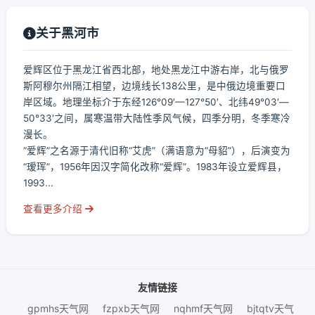
关于黑河市
爱辉区位于黑龙江省西北部，地处黑龙江中游右岸，北与俄罗
斯阿穆尔州隔江相望，边境线长138公里，是中俄边境重要口
岸区域。地理坐标介于东经126°09′—127°50′、北纬49°03′—
50°33′之间，属寒温带大陆性季风气候，四季分明，冬季寒冷
漫长。
“爱辉”之名源于清代旧称“艾虎”（满语意为“母貂”），后演变为
“瑷珲”，1956年因汉字简化改称“爱辉”。1983年设立爱辉县，
1993...
查看更多介绍
友情链接
gpmhs天气网
fzpxb天气网
nqhmf天气网
bjtqtv天气