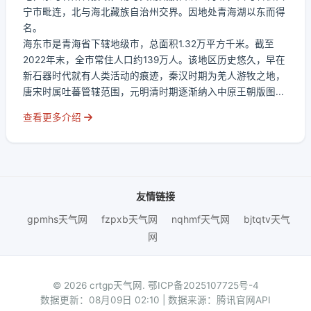
宁市毗连，北与海北藏族自治州交界。因地处青海湖以东而得
名。
海东市是青海省下辖地级市，总面积1.32万平方千米。截至
2022年末，全市常住人口约139万人。该地区历史悠久，早在
新石器时代就有人类活动的痕迹，秦汉时期为羌人游牧之地，
唐宋时属吐蕃管辖范围，元明清时期逐渐纳入中原王朝版图...
查看更多介绍
友情链接
gpmhs天气网
fzpxb天气网
nqhmf天气网
bjtqtv天气
网
© 2026 crtgp天气网.
鄂ICP备2025107725号-4
数据更新：08月09日 02:10 | 数据来源：腾讯官网API