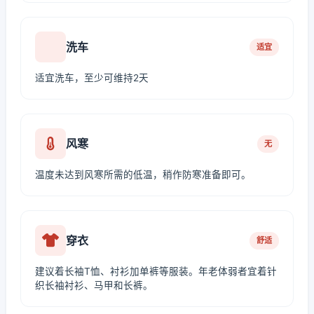
洗车
适宜
适宜洗车，至少可维持2天
风寒
无
温度未达到风寒所需的低温，稍作防寒准备即可。
穿衣
舒适
建议着长袖T恤、衬衫加单裤等服装。年老体弱者宜着针
织长袖衬衫、马甲和长裤。