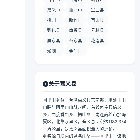
嘉义市
新北市
宜兰县
桃园县
新竹县
苗栗县
彰化县
南投县
云林县
屏东县
台东县
花莲县
澎湖县
金门县
关于嘉义县
阿里山乡位于台湾嘉义县东南部，地处玉山
山脉与阿里山山脉之间，东邻南投县信义
乡，西接番路乡、梅山乡，南连高雄市那玛
夏区，北靠水里乡。全乡总面积达1182.354
平方公里，是嘉义县面积最大的乡镇。
乡名源自境内的著名山岳——阿里山，该地