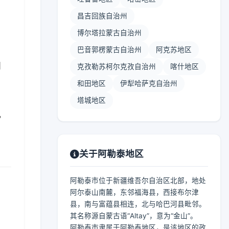
昌吉回族自治州
博尔塔拉蒙古自治州
巴音郭楞蒙古自治州
阿克苏地区
】
克孜勒苏柯尔克孜自治州
喀什地区
和田地区
伊犁哈萨克自治州
塔城地区
，
关于阿勒泰地区
阿勒泰市位于新疆维吾尔自治区北部，地处
阿尔泰山南麓，东邻福海县，西接布尔津
县，南与富蕴县相连，北与哈巴河县毗邻。
其名称源自蒙古语“Altay”，意为“金山”。
阿勒泰市隶属于阿勒泰地区，是该地区的政