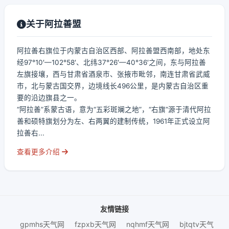
关于阿拉善盟
阿拉善右旗位于内蒙古自治区西部、阿拉善盟西南部，地处东
经97°10′—102°58′、北纬37°26′—40°36′之间，东与阿拉善
左旗接壤，西与甘肃省酒泉市、张掖市毗邻，南连甘肃省武威
市，北与蒙古国交界，边境线长496公里，是内蒙古自治区重
要的沿边旗县之一。
“阿拉善”系蒙古语，意为“五彩斑斓之地”，“右旗”源于清代阿拉
善和硕特旗划分为左、右两翼的建制传统，1961年正式设立阿
拉善右...
查看更多介绍
友情链接
gpmhs天气网
fzpxb天气网
nqhmf天气网
bjtqtv天气