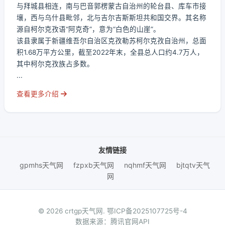
与拜城县相连，南与巴音郭楞蒙古自治州的轮台县、库车市接
壤，西与乌什县毗邻，北与吉尔吉斯斯坦共和国交界。其名称
源自柯尔克孜语“阿克奇”，意为“白色的山崖”。
该县隶属于新疆维吾尔自治区克孜勒苏柯尔克孜自治州，总面
积1.68万平方公里，截至2022年末，全县总人口约4.7万人，
其中柯尔克孜族占多数。
...
查看更多介绍
友情链接
gpmhs天气网
fzpxb天气网
nqhmf天气网
bjtqtv天气
网
© 2026 crtgp天气网.
鄂ICP备2025107725号-4
数据来源：腾讯官网API