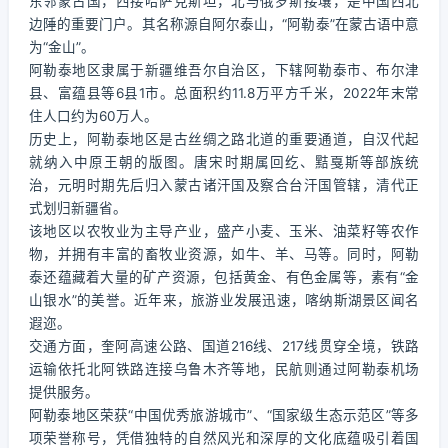
东邻蒙古国，西接哈萨克斯坦，北与俄罗斯接壤，是中国西北
边陲的重要门户。其名称源自阿尔泰山，“阿勒泰”在蒙古语中意
为“金山”。
阿勒泰地区隶属于新疆维吾尔自治区，下辖阿勒泰市、布尔津
县、富蕴县等6县1市。总面积约11.8万平方千米，2022年末常
住人口约为60万人。
历史上，阿勒泰地区是古丝绸之路北道的重要通道，自汉代起
就纳入中原王朝的版图。唐宋时期属回纥、黠戛斯等部族统
治，元明时期先后归入蒙古诸汗国及察合台汗国管辖，清代正
式划归新疆省。
该地区以农牧业为主导产业，盛产小麦、玉米、油菜籽等农作
物，并拥有丰富的畜牧业资源，如牛、羊、马等。同时，阿勒
泰还蕴藏着大量的矿产资源，包括黄金、有色金属等，素有“金
山银水”的美誉。近年来，旅游业发展迅速，喀纳斯湖景区闻名
遐迩。
交通方面，奎阿高速公路、国道216线、217线贯穿全境，铁路
运输依托北阿铁路连接乌鲁木齐等地，民航则通过阿勒泰机场
提供服务。
阿勒泰地区荣获“中国优秀旅游城市”、“国家级生态示范区”等多
项荣誉称号，凭借独特的自然风光和深厚的文化底蕴吸引着国