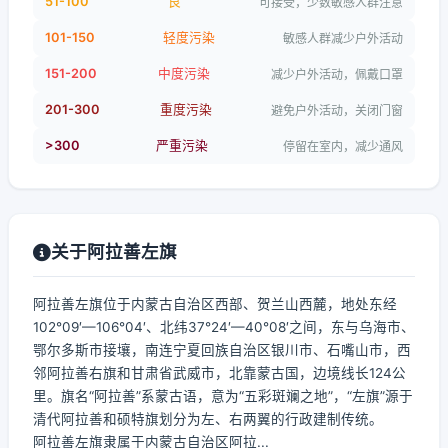
51-100
良
可接受，少数敏感人群注意
101-150
轻度污染
敏感人群减少户外活动
151-200
中度污染
减少户外活动，佩戴口罩
201-300
重度污染
避免户外活动，关闭门窗
>300
严重污染
停留在室内，减少通风
关于阿拉善左旗
阿拉善左旗位于内蒙古自治区西部、贺兰山西麓，地处东经
102°09′—106°04′、北纬37°24′—40°08′之间，东与乌海市、
鄂尔多斯市接壤，南连宁夏回族自治区银川市、石嘴山市，西
邻阿拉善右旗和甘肃省武威市，北靠蒙古国，边境线长124公
里。旗名“阿拉善”系蒙古语，意为“五彩斑斓之地”，“左旗”源于
清代阿拉善和硕特旗划分为左、右两翼的行政建制传统。
阿拉善左旗隶属于内蒙古自治区阿拉...