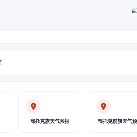
首
页
鄂托克旗天气预报
鄂托克前旗天气